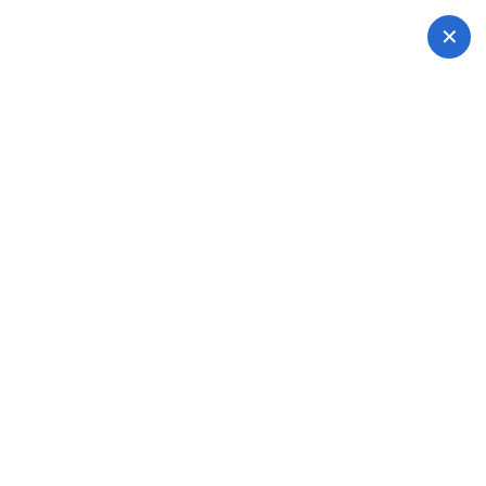
登录平台
✕
标签云列表
按标签聚合浏览相关文章
体育博彩 - 《沙丘2》全球票房增长态势分析：多区域