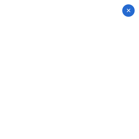
登录平台
✕
标签云列表
按标签聚合浏览相关文章
体育博彩 - 《玄幻小说》主角升级速度，对比《修仙小